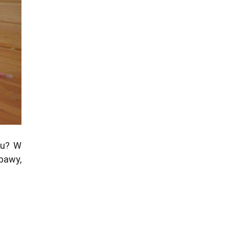
su? W
bawy,
u