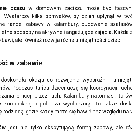
nie czasu
w domowym zaciszu może być fascynu
i. Wystarczy kilka pomysłów, by dzień upłynął w twó
ne tańce, zabawy w kalambury, budowanie szałasó
ietne sposoby na aktywne i angażujące zajęcia. Każda 
 bawi, ale również rozwija różne umiejętności dzieci.
ość w zabawie
doskonała okazja do rozwijania wyobraźni i umiejęt
ów. Podczas tańca dzieci uczą się koordynacji rucho
ażania emocji przez ruch. Kalambury natomiast to św
y komunikacji i pobudza wyobraźnię. To także dosk
ę rodzinną, gdzie każdy może się bawić bez względu na 
ów
jest nie tylko ekscytującą formą zabawy, ale ró