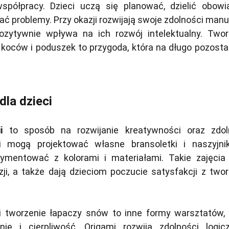
spółpracy. Dzieci uczą się planować, dzielić obowią
ć problemy. Przy okazji rozwijają swoje zdolności manu
ozytywnie wpływa na ich rozwój intelektualny. Twor
z koców i poduszek to przygoda, która na długo pozost
dla dzieci
i
to sposób na rozwijanie kreatywności oraz zdol
i mogą projektować własne bransoletki i naszyjnik
ymentować z kolorami i materiałami. Takie zajęcia
yzji, a także dają dzieciom poczucie satysfakcji z two
 tworzenie łapaczy snów to inne formy warsztatów, 
nię i cierpliwość. Origami rozwija zdolności logic