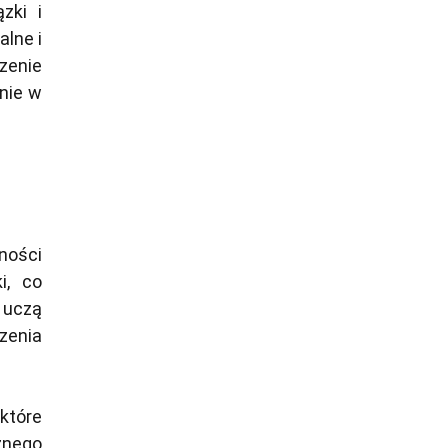
zki i
alne i
zenie
anie w
ności
i, co
 uczą
rzenia
które
znego