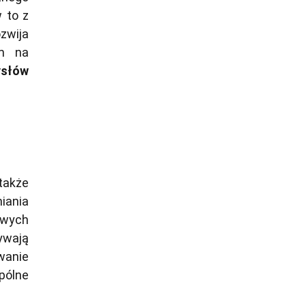
 to z
ozwija
om na
ysłów
także
iania
owych
ywają
wanie
pólne