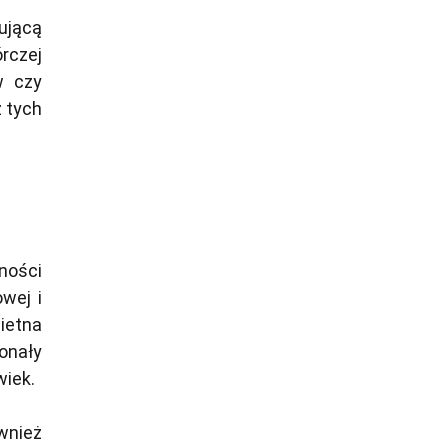
jącą
rczej
w czy
z tych
ności
wej i
ietna
onały
wiek.
wnież