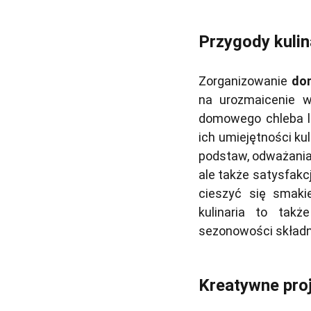
Przygody kulin
Zorganizowanie
dom
na urozmaicenie w
domowego chleba lu
ich umiejętności ku
podstaw, odważania s
ale także satysfakc
cieszyć się smak
kulinaria to tak
sezonowości składni
Kreatywne pro