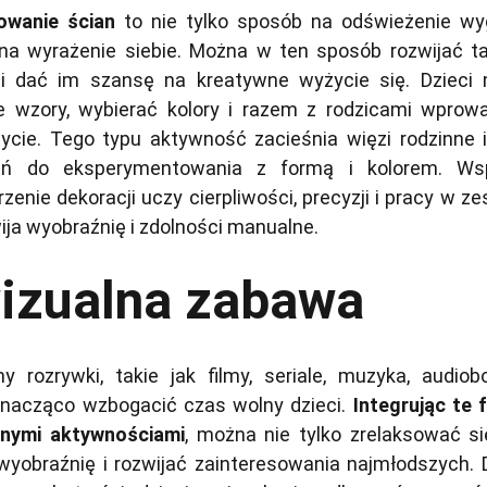
owanie ścian
to nie tylko sposób na odświeżenie wy
 na wyrażenie siebie. Można w ten sposób rozwijać ta
i i dać im szansę na kreatywne wyżycie się. Dzieci
e wzory, wybierać kolory i razem z rodzicami wprow
cie. Tego typu aktywność zacieśnia więzi rodzinne i
zeń do eksperymentowania z formą i kolorem. Ws
zenie dekoracji uczy cierpliwości, precyzji i pracy w ze
ija wyobraźnię i zdolności manualne.
izualna zabawa
y rozrywki, takie jak filmy, seriale, muzyka, audiobo
 znacząco wzbogacić czas wolny dzieci.
Integrując te 
nnymi aktywnościami
, można nie tylko zrelaksować się
yobraźnię i rozwijać zainteresowania najmłodszych. D