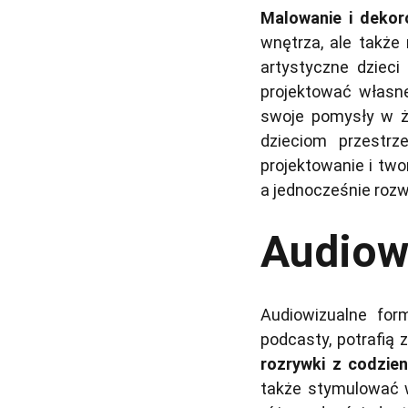
Malowanie i dekor
wnętrza, ale także
artystyczne dziec
projektować własn
swoje pomysły w ży
dzieciom przestr
projektowanie i twor
a jednocześnie rozw
Audiow
Audiowizualne form
podcasty, potrafią
rozrywki z codzie
także stymulować w