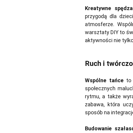
Kreatywne spędza
przygodą dla dziec
atmosferze. Wspól
warsztaty DIY to św
aktywności nie tylko
Ruch i twórcz
Wspólne tańce
to 
społecznych maluch
rytmu, a także wyr
zabawa, która ucz
sposób na integracj
Budowanie szałas