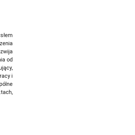
ysłem
zenia
zwija
nia od
ujący,
racy i
pólne
tach,