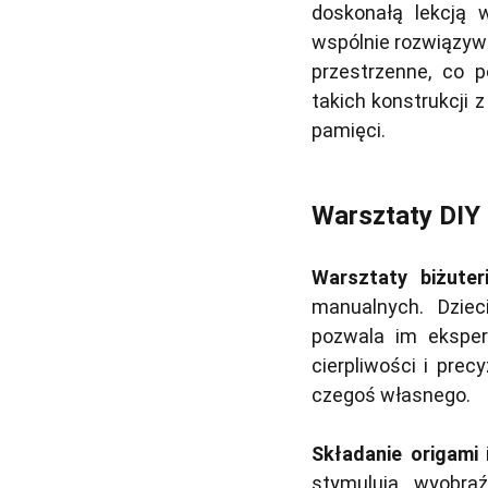
doskonałą lekcją w
wspólnie rozwiązywa
przestrzenne, co p
takich konstrukcji 
pamięci.
Warsztaty DIY 
Warsztaty biżuteri
manualnych. Dziec
pozwala im eksper
cierpliwości i prec
czegoś własnego.
Składanie origami
i
stymulują wyobraź