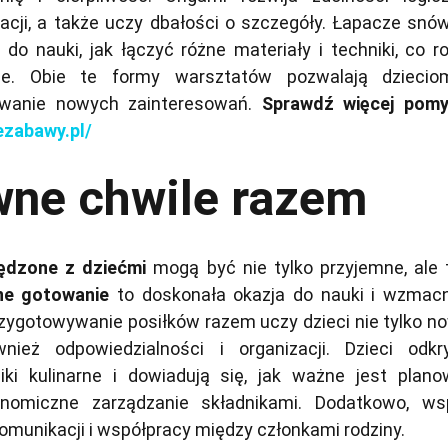
acji, a także uczy dbałości o szczegóły. Łapacze snów
a do nauki, jak łączyć różne materiały i techniki, co r
ie. Obie te formy warsztatów pozwalają dzieci
rywanie nowych zainteresowań.
Sprawdź więcej pom
ezabawy.pl/
wne chwile razem
ędzone z dziećmi
mogą być nie tylko przyjemne, ale 
ne gotowanie
to doskonała okazja do nauki i wzmacn
rzygotowywanie posiłków razem uczy dzieci nie tylko n
wnież odpowiedzialności i organizacji. Dzieci odkr
ki kulinarne i dowiadują się, jak ważne jest plano
nomiczne zarządzanie składnikami. Dodatkowo, ws
omunikacji i współpracy między członkami rodziny.