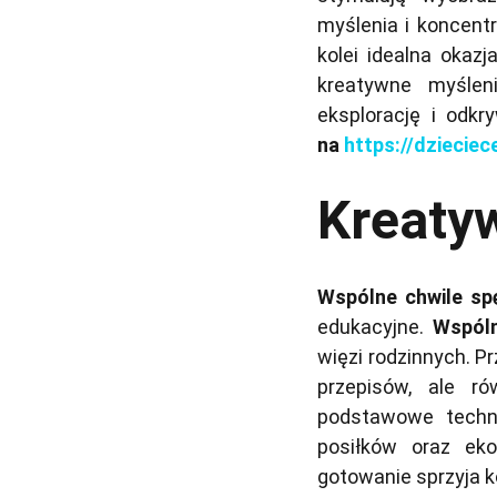
myślenia i koncentr
kolei idealna okazj
kreatywne myślen
eksplorację i odk
na
https://dzieciec
Kreaty
Wspólne chwile sp
edukacyjne.
Wspól
więzi rodzinnych. P
przepisów, ale ró
podstawowe techni
posiłków oraz eko
gotowanie sprzyja k