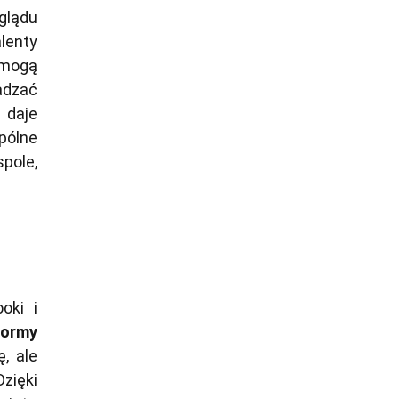
glądu
lenty
 mogą
adzać
 daje
pólne
spole,
oki i
formy
, ale
zięki