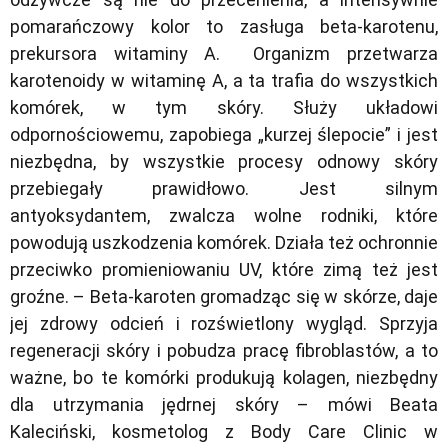
pomarańczowy kolor to zasługa beta-karotenu,
prekursora witaminy A. Organizm przetwarza
karotenoidy w witaminę A, a ta trafia do wszystkich
komórek, w tym skóry. Służy układowi
odpornościowemu, zapobiega „kurzej ślepocie” i jest
niezbędna, by wszystkie procesy odnowy skóry
przebiegały prawidłowo. Jest silnym
antyoksydantem, zwalcza wolne rodniki, które
powodują uszkodzenia komórek. Działa też ochronnie
przeciwko promieniowaniu UV, które zimą też jest
groźne.
– Beta-karoten gromadząc się w skórze, daje
jej zdrowy odcień i rozświetlony wygląd. Sprzyja
regeneracji skóry i pobudza pracę fibroblastów, a to
ważne, bo te komórki produkują kolagen, niezbędny
dla utrzymania jędrnej skóry
– mówi Beata
Kaleciński, kosmetolog z Body Care Clinic w