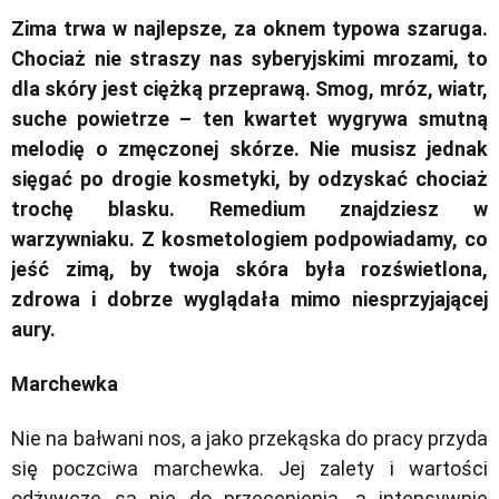
Zima trwa w najlepsze, za oknem typowa szaruga.
Chociaż nie straszy nas syberyjskimi mrozami, to
dla skóry jest ciężką przeprawą. Smog, mróz, wiatr,
suche powietrze – ten kwartet wygrywa smutną
melodię o zmęczonej skórze. Nie musisz jednak
sięgać po drogie kosmetyki, by odzyskać chociaż
trochę blasku. Remedium znajdziesz w
warzywniaku. Z kosmetologiem podpowiadamy, co
jeść zimą, by twoja skóra była rozświetlona,
zdrowa i dobrze wyglądała mimo niesprzyjającej
aury.
Marchewka
Nie na bałwani nos, a jako przekąska do pracy przyda
się poczciwa marchewka. Jej zalety i wartości
odżywcze są nie do przecenienia, a intensywnie