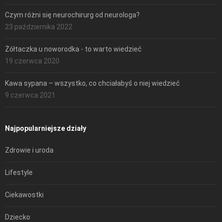
Czym różni się neurochirurg od neurologa?
23 października 2022
Żółtaczka u noworodka - to warto wiedzieć
19 czerwca 2020
Kawa sypana – wszystko, co chciałabyś o niej wiedzieć
9 czerwca 2021
Najpopularniejsze działy
Zdrowie i uroda
Lifestyle
Ciekawostki
Dziecko