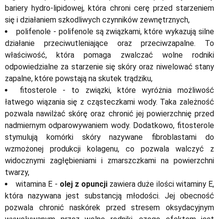
bariery hydro-lipidowej, która chroni cerę przed starzeniem
się i działaniem szkodliwych czynników zewnętrznych,
polifenole - polifenole są związkami, które wykazują silne
działanie przeciwutleniające oraz przeciwzapalne. To
właściwość, która pomaga zwalczać wolne rodniki
odpowiedzialne za starzenie się skóry oraz niwelować stany
zapalne, które powstają na skutek trądziku,
fitosterole - to związki, które wyróżnia możliwość
łatwego wiązania się z cząsteczkami wody. Taka zależność
pozwala nawilżać skórę oraz chronić jej powierzchnię przed
nadmiernym odparowywaniem wody. Dodatkowo, fitosterole
stymulują komórki skóry nazywane fibroblastami do
wzmożonej produkcji kolagenu, co pozwala walczyć z
widocznymi zagłębieniami i zmarszczkami na powierzchni
twarzy,
witamina E -
olej z opuncji
zawiera duże ilości witaminy E,
która nazywana jest substancją młodości. Jej obecność
pozwala chronić naskórek przed stresem oksydacyjnym