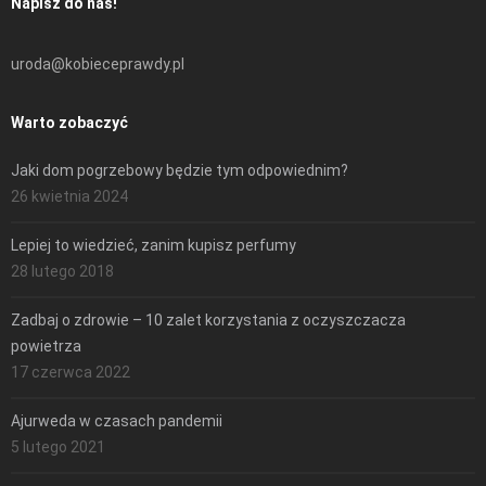
Napisz do nas!
uroda@kobieceprawdy.pl
Warto zobaczyć
Jaki dom pogrzebowy będzie tym odpowiednim?
26 kwietnia 2024
Lepiej to wiedzieć, zanim kupisz perfumy
28 lutego 2018
Zadbaj o zdrowie – 10 zalet korzystania z oczyszczacza
powietrza
17 czerwca 2022
Ajurweda w czasach pandemii
5 lutego 2021