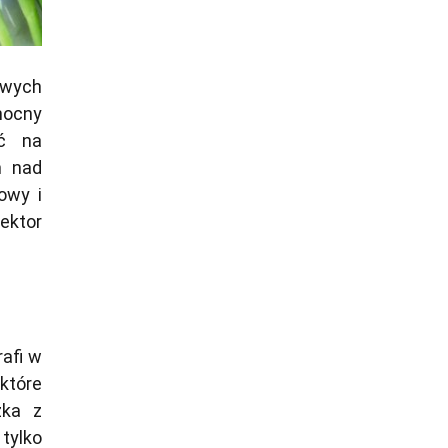
owych
nocny
ić na
m nad
owy i
ektor
afi w
które
zka z
tylko