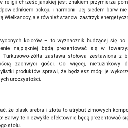
 w religii chrześcijańskiej jest znakiem przymierza po
dpowiednikiem pokoju i harmonii. Jej siedem barw nie 
ą Wielkanocy, ale również stanowi zastrzyk energetycz
asyconych kolorów – to wyznacznik budzącej się po 
ienie najpiękniej będą prezentować się w towarzy
 Turkusowo-żółta zastawa stołowa zestawiona z b
cią zachwyci gości. Co więcej, nietuzinkowy d
ylistki produktów sprawi, że będziesz mógł je wykorz
ych uroczystości.
ć, że blask srebra i złota to atrybut zimowych kompoz
o! Barwy te niezwykle efektownie będą prezentować się
go stołu.