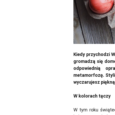
Kiedy przychodzi W
gromadzą się domow
odpowiednią opr
metamorfozę. Styli
wyczarujesz piękną
W kolorach tęczy
W tym roku świąt