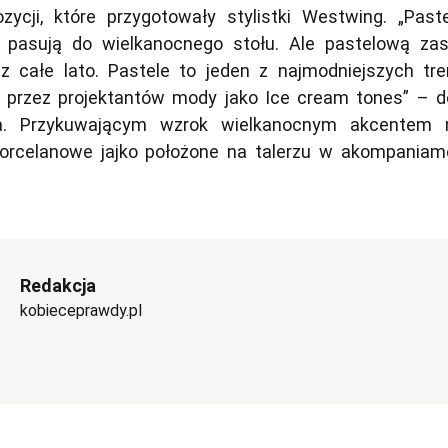
ozycji, które przygotowały stylistki Westwing.
„Past
e pasują do wielkanocnego stołu. Ale pastelową za
z całe lato. Pastele to jeden z najmodniejszych tr
y przez projektantów mody jako Ice cream tones”
– d
a. Przykuwającym wzrok wielkanocnym akcentem
porcelanowe jajko położone na talerzu w akompaniam
Redakcja
kobieceprawdy.pl