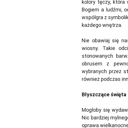
kolory tęczy, która
Bogiem a ludźmi, o
współgra z symbolik
każdego wnętrza.
Nie obawiaj się n
wiosny. Takie odc
stonowanych barw.
obrusem z pewnoś
wybranych przez st
również podczas inn
Błyszczące święta
Mogłoby się wydawa
Nic bardziej mylneg
oprawa wielkanocne