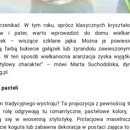
przenikać. W tym roku, oprócz klasycznych kryształ
zków i pater, warto wprowadzić do domu wielka
bek – wiszące szklane jajka. Można je powies
 farbą bukiecie gałązek lub żyrandolu zawieszony
m. W ten sposób wielkanocna aranżacja zyska wyjątk
ylowy charakter”
– mówi Marta Suchodolska, dyr
.pl.
 pasteli
m tradycyjnego wystroju? Ta propozycja z pewnością tr
 rolę odgrywają tu romantyczne, pastelowe kolory, 
ą się w wiosenną stylistykę. Pistacjowa maselnic
ie koguta lub zabawna dekoracja w postaci zająca to 