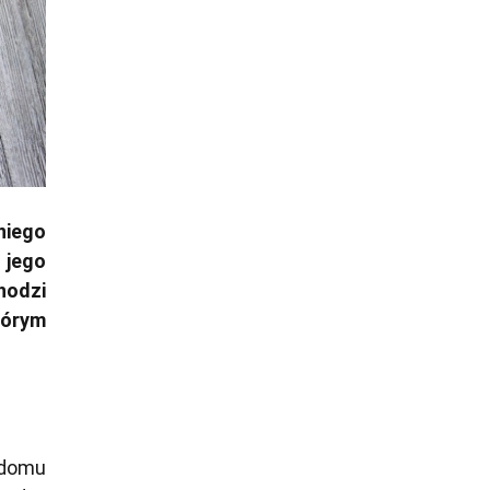
niego
 jego
odzi
tórym
 domu