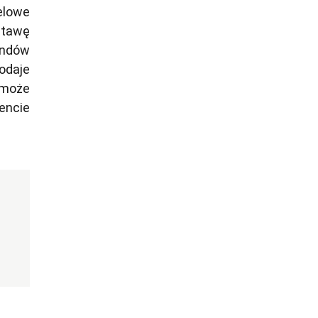
elowe
stawę
endów
odaje
 może
encie