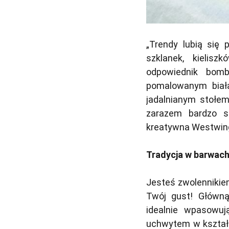
„Trendy lubią się 
szklanek, kielis
odpowiednik bom
pomalowanym białą
jadalnianym stołe
zarazem bardzo st
kreatywna Westwing
Tradycja w barwach
Jesteś zwolennikie
Twój gust! Główną
idealnie wpasowuj
uchwytem w kształc