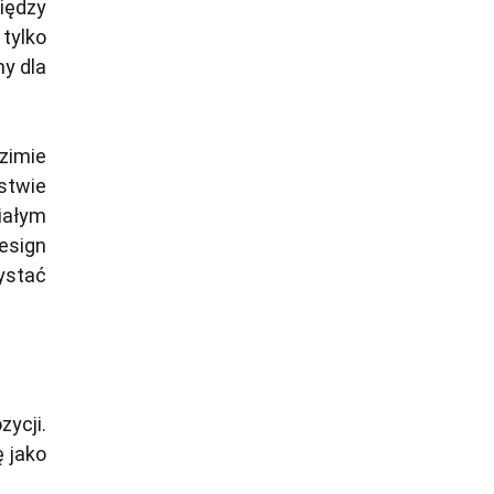
między
tylko
ny dla
zimie
stwie
iałym
esign
ystać
ycji.
 jako