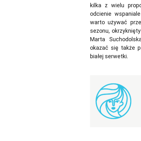
kilka z wielu prop
odcienie wspanial
warto używać prze
sezonu, okrzyknięt
Marta Suchodolsk
okazać się także 
białej serwetki.